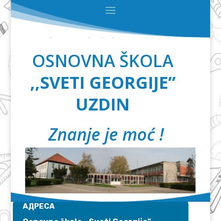
OSNOVNA ŠKOLA
,,SVETI GEORGIJE”
UZDIN
Znanje je moć !
АДРЕСА