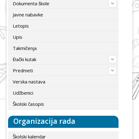
Dokumenta škole
Javne nabavke
Letopis
Upis
Takmičenja
Đački kutak
Predmeti
Verska nastava
Udžbenici
Školski časopis
Organizacija rada
Školski kalendar