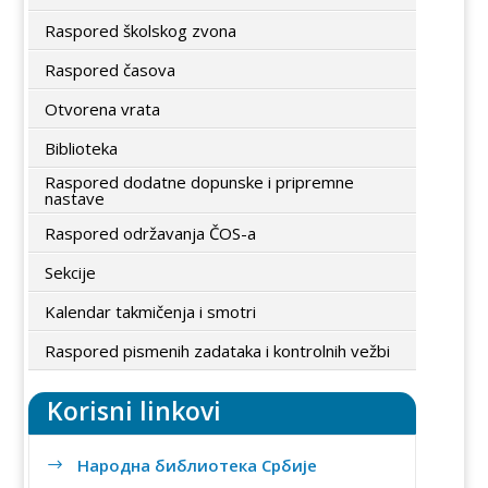
Raspored školskog zvona
Raspored časova
Otvorena vrata
Biblioteka
Raspored dodatne dopunske i pripremne
nastave
Raspored održavanja ČOS-a
Sekcije
Kalendar takmičenja i smotri
Raspored pismenih zadataka i kontrolnih vežbi
Korisni linkovi
Народна библиотека Србије
$