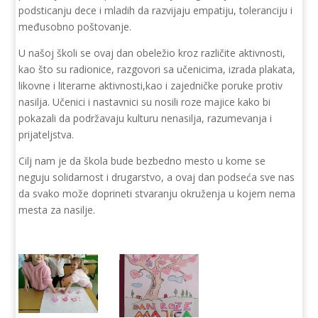
podsticanju dece i mladih da razvijaju empatiju, toleranciju i
međusobno poštovanje.
U našoj školi se ovaj dan obeležio kroz različite aktivnosti,
kao što su radionice, razgovori sa učenicima, izrada plakata,
likovne i literarne aktivnosti,kao i zajedničke poruke protiv
nasilja. Učenici i nastavnici su nosili roze majice kako bi
pokazali da podržavaju kulturu nenasilja, razumevanja i
prijateljstva.
Cilj nam je da škola bude bezbedno mesto u kome se
neguju solidarnost i drugarstvo, a ovaj dan podseća sve nas
da svako može doprineti stvaranju okruženja u kojem nema
mesta za nasilje.