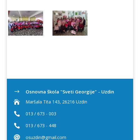
Osnovna škola "Sveti Georgije" - Uzdin
$

Maršala Tita 143, 26216 Uzdin

013 / 673 - 003

013 / 673 - 448

osuzdin@gmail.com