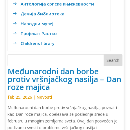
Антологија српске књижевности
$
Дечија библиотека
$
Народни музеј
$
Пројекат Растко
$
Childrens library
$
Međunarodni dan borbe
protiv vršnjačkog nasilja – Dan
roze majica
feb 25, 2026
|
Novosti
Međunarodni dan borbe protiv vršnjačkog nasilja, poznat i
kao Dan roze majica, obeležava se poslednje srede u
februaru u mnogim zemljama sveta. Ovaj dan posvećen je
podizanju svesti o problemu vršnjačkog nasilja i