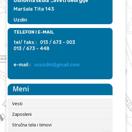
Osnovna škola ,,Sveti Georgije"
Maršala Tita 143
Uzdin
TELEFON I E-MAIL
tel/ faks : 013 / 673 - 003
013 / 673 - 448
e-mail :
osuzdin@gmail.com
Meni
Vesti
Zaposleni
Stručna tela i timovi