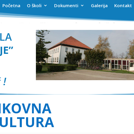
Početna
O školi
Dokumenti
Galerija
Kontakt
LA
JE”
 !
IKOVNA
ULTURA