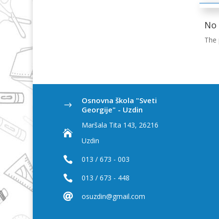
No 
The 
Osnovna škola "Sveti
$
Georgije" - Uzdin
Maršala Tita 143, 26216

Uzdin

013 / 673 - 003

013 / 673 - 448

osuzdin@gmail.com