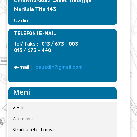
Osnovna škola ,,Sveti Georgije"
Maršala Tita 143
Uzdin
TELEFON I E-MAIL
tel/ faks : 013 / 673 - 003
013 / 673 - 448
e-mail :
osuzdin@gmail.com
Meni
Vesti
Zaposleni
Stručna tela i timovi