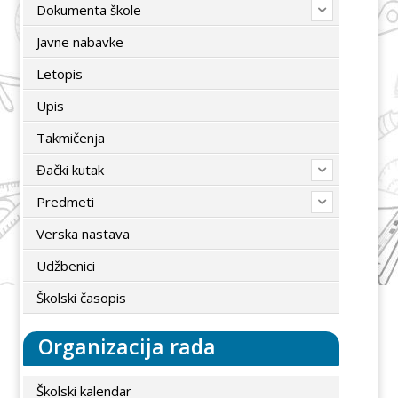
Dokumenta škole
Javne nabavke
Letopis
Upis
Takmičenja
Đački kutak
Predmeti
Verska nastava
Udžbenici
Školski časopis
Organizacija rada
Školski kalendar