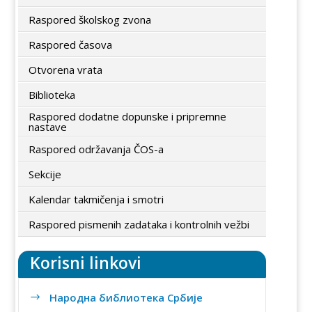
Raspored školskog zvona
Raspored časova
Otvorena vrata
Biblioteka
Raspored dodatne dopunske i pripremne
nastave
Raspored održavanja ČOS-a
Sekcije
Kalendar takmičenja i smotri
Raspored pismenih zadataka i kontrolnih vežbi
Korisni linkovi
Народна библиотека Србије
$