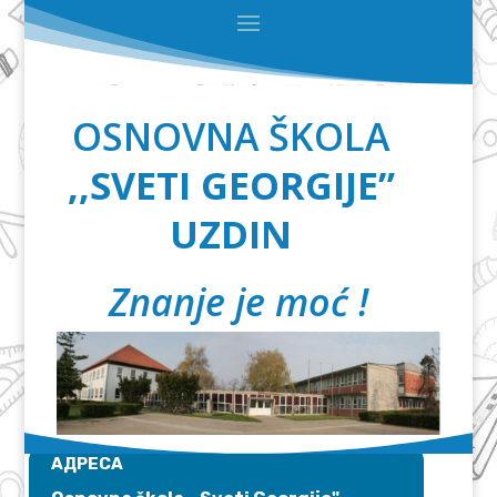
OSNOVNA ŠKOLA
,,SVETI GEORGIJE”
UZDIN
Znanje je moć !
АДРЕСА