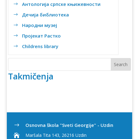
Антологија српске књижевности
$
Дечија библиотека
$
Народни музеј
$
Пројекат Растко
$
Childrens library
$
Takmičenja
Osnovna škola "Sveti Georgije" - Uzdin
$

Maršala Tita 143, 26216 Uzdin